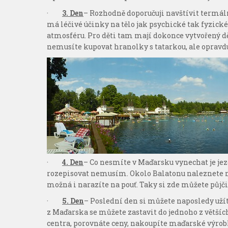
·
3. Den
– Rozhodně doporučuji navštívit termální
má léčivé účinky na tělo jak psychické tak fyzické
atmosféru. Pro děti tam mají dokonce vytvořený dět
nemusíte kupovat hranolky s tatarkou, ale opravdu
·
4. Den
– Co nesmíte v Maďarsku vynechat je jeze
rozepisovat nemusím. Okolo Balatonu naleznete mn
možná i narazíte na pouť. Taky si zde můžete půjčit
·
5. Den
– Poslední den si můžete naposledy uží
z Maďarska se můžete zastavit do jednoho z větší
centra, porovnáte ceny, nakoupíte maďarské výrobk