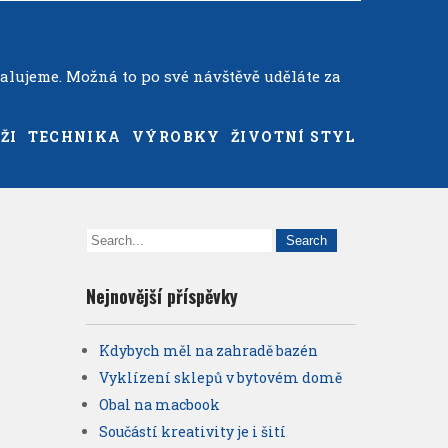
alujeme. Možná to po své návštěvě uděláte za
ŽI
TECHNIKA
VÝROBKY
ŽIVOTNÍ STYL
Nejnovější příspěvky
Kdybych měl na zahradě bazén
Vyklízení sklepů v bytovém domě
Obal na macbook
Součástí kreativity je i šití