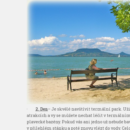
·
2. Den
– Je skvělé navštívit termální park. Užij
atrakcích a vy se můžete nechat léčit v termálním
plavecké bazény. Pokud vás ani jedno už nebude bavi
v přilehlém stánku a poté znovu vlézt do vody. Ce