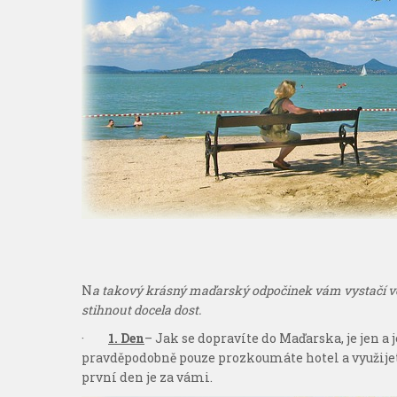
N
a takový krásný maďarský odpočinek vám vystačí volno
stihnout docela dost.
·
1. Den
– Jak se dopravíte do Maďarska, je jen a 
pravděpodobně pouze prozkoumáte hotel a využijete 
první den je za vámi.