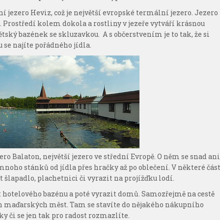
 jezero Heviz, což je největší evropské termální jezero. Jezero
. Prostředí kolem dokola a rostliny v jezeře vytváří krásnou
ský bazének se skluzavkou. A s občerstvením je to tak, že si
 se najíte pořádného jídla.
ro Balaton, největší jezero ve střední Evropě. O něm se snad ani
oho stánků od jídla přes hračky až po oblečení. V některé část
 šlapadlo, plachetnici či vyrazit na projížďku lodí.
t hotelového bazénu a poté vyrazit domů. Samozřejmě na cestě
ch maďarských měst. Tam se stavíte do nějakého nákupního
y či se jen tak pro radost rozmazlíte.