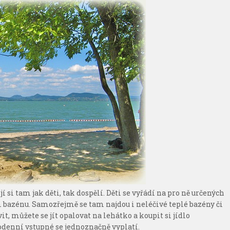
í si tam jak děti, tak dospělí. Děti se vyřádí na pro ně určených
 bazénu. Samozřejmě se tam najdou i neléčivé teplé bazény či
t, můžete se jít opalovat na lehátko a koupit si jídlo
lodenní vstupné se jednoznačně vyplatí.