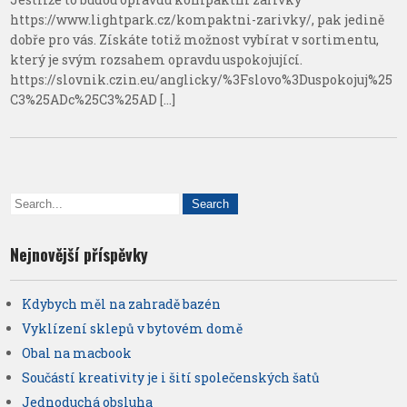
https://www.lightpark.cz/kompaktni-zarivky/, pak jedině
dobře pro vás. Získáte totiž možnost vybírat v sortimentu,
který je svým rozsahem opravdu uspokojující.
https://slovnik.czin.eu/anglicky/%3Fslovo%3Duspokojuj%25
C3%25ADc%25C3%25AD […]
Nejnovější příspěvky
Kdybych měl na zahradě bazén
Vyklízení sklepů v bytovém domě
Obal na macbook
Součástí kreativity je i šití společenských šatů
Jednoduchá obsluha