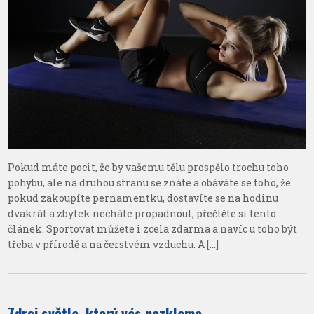
Pokud máte pocit, že by vašemu tělu prospělo trochu toho
pohybu, ale na druhou stranu se znáte a obáváte se toho, že
pokud zakoupíte pernamentku, dostavíte se na hodinu
dvakrát a zbytek necháte propadnout, přečtěte si tento
článek. Sportovat můžete i zcela zdarma a navíc u toho být
třeba v přírodě a na čerstvém vzduchu. A […]
Zdroj světla, který vás nezklame