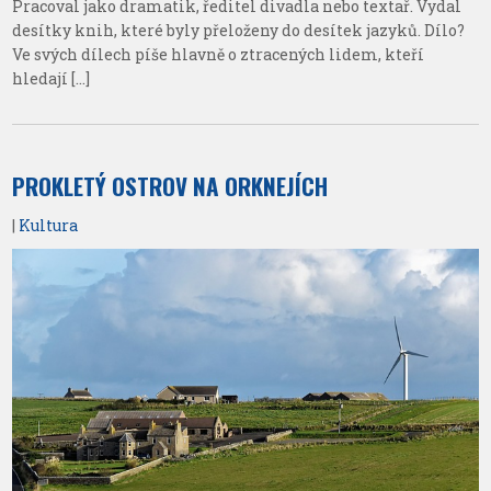
Pracoval jako dramatik, ředitel divadla nebo textař. Vydal
desítky knih, které byly přeloženy do desítek jazyků. Dílo?
Ve svých dílech píše hlavně o ztracených lidem, kteří
hledají […]
PROKLETÝ OSTROV NA ORKNEJÍCH
|
Kultura