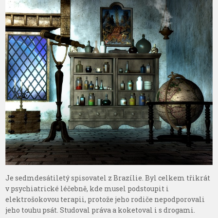
Je sedmdesátiletý spisovatel z Brazílie. Byl celkem třikrát
v psychiatrické léčebně, kde musel podstoupit i
elektrošokovou terapii, protože jeho rodiče nepodporovali
jeho touhu psát. Studoval práva a koketoval i s drogami.