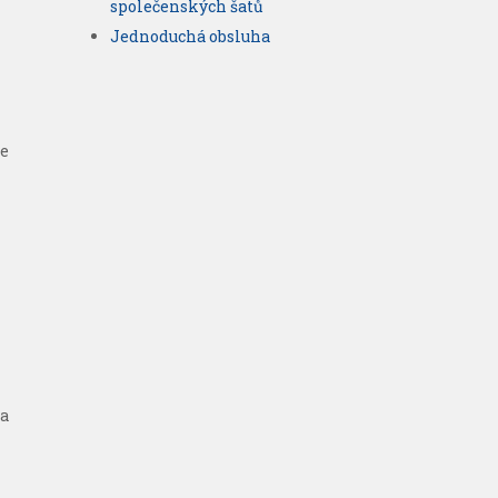
společenských šatů
Jednoduchá obsluha
še
 a