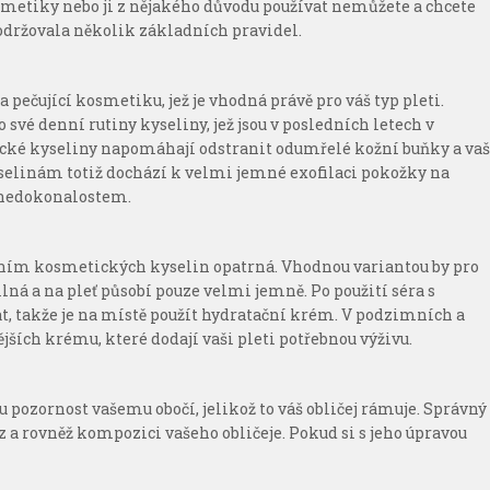
metiky nebo ji z nějakého důvodu používat nemůžete a chcete
dodržovala několik základních pravidel.
 pečující kosmetiku, jež je vhodná právě pro váš typ pleti.
své denní rutiny kyseliny, jež jsou v posledních letech v
ké kyseliny napomáhají odstranit odumřelé kožní buňky a va
yselinám totiž dochází k velmi jemné exofilaci pokožky na
m nedokonalostem.
žíváním kosmetických kyselin opatrná. Vhodnou variantou by pro
lná a na pleť působí pouze velmi jemně. Po použití séra s
at, takže je na místě použít hydratační krém. V podzimních a
ších krému, které dodají vaši pleti potřebnou výživu.
 pozornost vašemu obočí, jelikož to váš obličej rámuje. Správný
 a rovněž kompozici vašeho obličeje. Pokud si s jeho úpravou