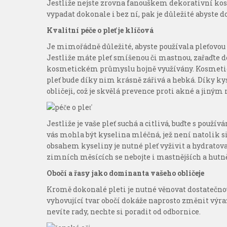
Jestliže nejste zrovna fanouškem dekorativní kos
vypadat dokonale i bez ní, pak je důležité abyste 
Kvalitní péče o pleť je klíčová
Je mimořádně důležité, abyste používala pleťovou a
Jestliže máte pleť smíšenou či mastnou, zařaďte do 
kosmetickém průmyslu hojně využívány. Kosmetic
pleť bude díky nim krásně zářivá a hebká. Díky k
obličeji, což je skvělá prevence proti akné a jiný
Jestliže je vaše pleť suchá a citlivá, buďte s pou
vás mohla být kyselina mléčná, jež není natolik si
obsahem kyseliny je nutné pleť vyživit a hydratov
zimních měsících se nebojte i mastnějších a hutněj
Obočí a řasy jako dominanta vašeho obličeje
Kromě dokonalé pleti je nutné věnovat dostatečnou
vyhovující tvar obočí dokáže naprosto změnit výraz
nevíte rady, nechte si poradit od odbornice.