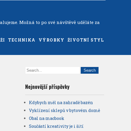
alujeme. Možná to po své návštěvě uděláte za
ŽI
TECHNIKA
VÝROBKY
ŽIVOTNÍ STYL
Nejnovější příspěvky
Kdybych měl na zahradě bazén
Vyklízení sklepů v bytovém domě
Obal na macbook
Součástí kreativity je i šití