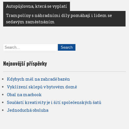
Navigace
Autopůjčovna, která se vyplatí
pro
Trampolíny s náhradními díly pomáhají i lidem se
sedavým zaměstnáním
příspěvek
Nejnovější příspěvky
Kdybych měl na zahradě bazén
Vyklízení sklepů v bytovém domě
Obal na macbook
Součástí kreativity je i šití společenských šatů
Jednoduchá obsluha