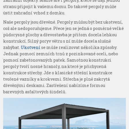
zahradní objekty. Máme ale i pergoly, které se dají jednou
stranu připojit k vašemu domu. Do takové pergoly může
ústit zahradní vchod z domku.
Naše pergoly jsou dřevěné. Pergoly můžou být bez ukotvení,
což ale nedoporučujeme. Přece jen se jedná o poměrně velké
půdorysné plochy a dřevostavba je přitom docela lehkou
konstrukcí. Silný poryv větru s ní může docela slušně
zahýbat.
Ukotvení
se může realizovat několika způsoby.
Jednak pomocí zemních trnů z pozinkované oceli, nebo
pomocí zabetonovaných patek. Samotnou konstrukci
pergoly tvoří nosné hranoly, na které je přichycená
konstrukce střechy. Jde o klasické střešní konstrukce
tvořené vazníky a krokvemi. Střecha je plně zakrytá
dřevěnými deskami. Zastřešení nabízíme formou
barevných asfaltových šindelů.