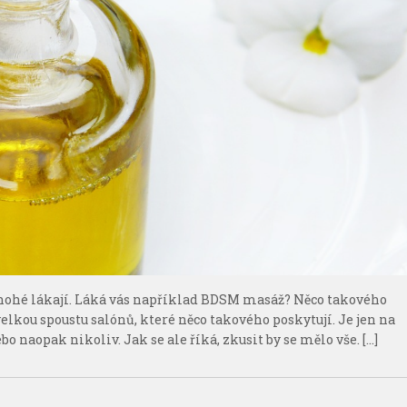
 mnohé lákají. Láká vás například BDSM masáž? Něco takového
velkou spoustu salónů, které něco takového poskytují. Je jen na
o naopak nikoliv. Jak se ale říká, zkusit by se mělo vše. […]