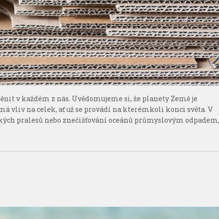
měnit v každém z nás. Uvědomujeme si, že planety Země je
á vliv na celek, ať už se provádí na kterémkoli konci světa. V
nských pralesů nebo znečišťování oceánů průmyslovým odpadem