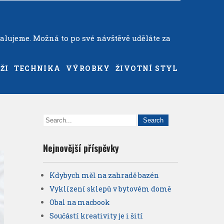
alujeme. Možná to po své návštěvě uděláte za
ŽI
TECHNIKA
VÝROBKY
ŽIVOTNÍ STYL
Nejnovější příspěvky
Kdybych měl na zahradě bazén
Vyklízení sklepů v bytovém domě
Obal na macbook
Součástí kreativity je i šití