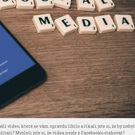
li video, které se vám opravdu líbilo a říkali jste si, že by neby
ítači? Mysleli jste si, že videa nejde z Facebooku stahovat?