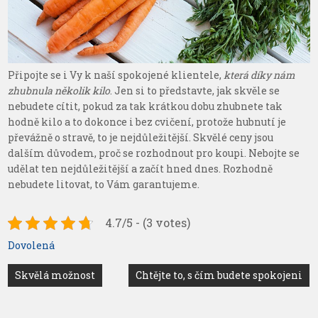
Připojte se i Vy k naší spokojené klientele,
která díky nám
zhubnula několik kilo
. Jen si to představte, jak skvěle se
nebudete cítit, pokud za tak krátkou dobu zhubnete tak
hodně kilo a to dokonce i bez cvičení, protože hubnutí je
převážně o stravě, to je nejdůležitější. Skvělé ceny jsou
dalším důvodem, proč se rozhodnout pro koupi. Nebojte se
udělat ten nejdůležitější a začít hned dnes. Rozhodně
nebudete litovat, to Vám garantujeme.
4.7/5 - (3 votes)
Dovolená
Navigace
Skvělá možnost
Chtějte to, s čím budete spokojeni
pro