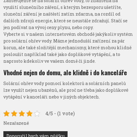
Zaměřujeme se na solární ohřev vody, to znamená na
využití slunečního záření, s kterým bezesporu ušetříte,
sluneční záření je naštěstí zatím zdarma, na rozdíl od
dalších zdrojů energie, které se neustále zdražují. Stačí se
jen podívat na vývoj ceny plynu, nebo ropy.
Vyberte si v našem internetovém obchodě jakýkoliv systém
pro
solární ohřev vody
. Máme jednodušší zařízení za pár
korun, ale také složitější mechanismy, které mohou klidně
posloužit například také jako doplňkové vytápění, a to
naprosto kdekoliv ve vašem domě či jinde.
Vhodné nejen do domu, ale klidně i do kanceláře
Solární ohřev vody pomocí kolektorů a solárních panelů
lze využít nejen u bazénů, ale proč ne třeba jako doplňkové
vytápění v kanceláři nebo v jiných objektech.
4/5 - (1 vote)
Nezařazené
Navigace
Doporučil bych vám půjčku