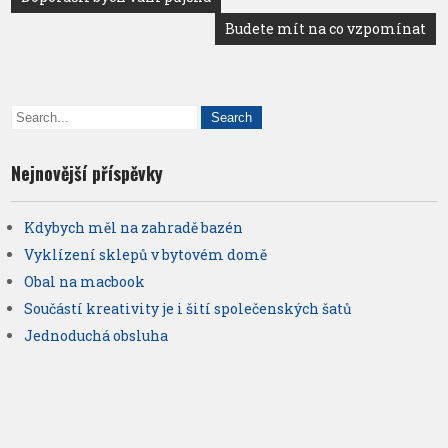
pro
Budete mít na co vzpomínat
příspěvek
Nejnovější příspěvky
Kdybych měl na zahradě bazén
Vyklízení sklepů v bytovém domě
Obal na macbook
Součástí kreativity je i šití společenských šatů
Jednoduchá obsluha