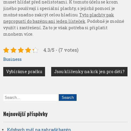
muset hlídat před nečistotami. K tomuto účelu se krom
jiného používají i speciální plachty, s jejichž pomocí je
možné snadno zakrýt celou hladinu.
Tyto plachty pak
nepropustí do bazénu ani jeden lísteček
. Podobně je možné
využít i zastřešení. Za to je však potřeba si připlatit
mnohem více.
4.3/5 - (7 votes)
Business
Navigace
Vybíráme pračku
Jsou klíčenky na krk jen pro děti?
pro
příspěvek
Nejnovější příspěvky
Kdybych měl na zahradě bazén