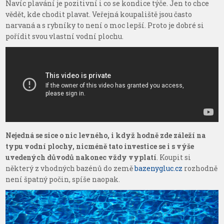
Navíc plavání je pozitivní i co se kondice týče. Jen to chce
vědět, kde chodit plavat. Veřejná koupaliště jsou často
narvaná a s rybníky to není o moc lepší. Proto je dobré si
pořídit svou vlastní vodní plochu.
Nejedná se sice o nic levného, i když hodně zde záleží na
typu vodní plochy, nicméně tato investice se i s výše
uvedených důvodů nakonec vždy vyplatí
. Koupit si
některý z vhodných bazénů do země
bazenygluc.cz
rozhodně
není špatný počin, spíše naopak.