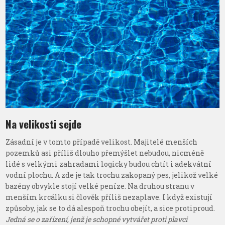
Na velikosti sejde
Zásadní je v tomto případě velikost. Majitelé menších
pozemků asi příliš dlouho přemýšlet nebudou, nicméně
lidé s velkými zahradami logicky budou chtít i adekvátní
vodní plochu. A zde je tak trochu zakopaný pes, jelikož velké
bazény obvykle stojí velké peníze. Na druhou stranu v
menším krcálku si člověk příliš nezaplave. I když existují
způsoby, jak se to dá alespoň trochu obejít, a sice protiproud.
Jedná se o zařízení, jenž je schopné vytvářet proti plavci