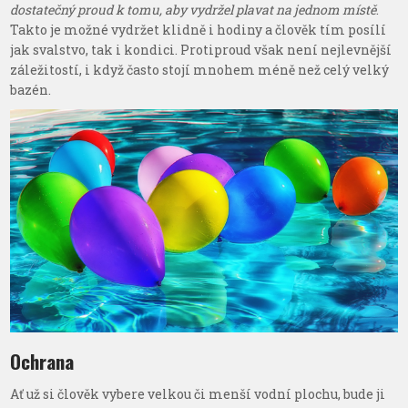
dostatečný proud k tomu, aby vydržel plavat na jednom místě
.
Takto je možné vydržet klidně i hodiny a člověk tím posílí
jak svalstvo, tak i kondici. Protiproud však není nejlevnější
záležitostí, i když často stojí mnohem méně než celý velký
bazén.
Ochrana
Ať už si člověk vybere velkou či menší vodní plochu, bude ji