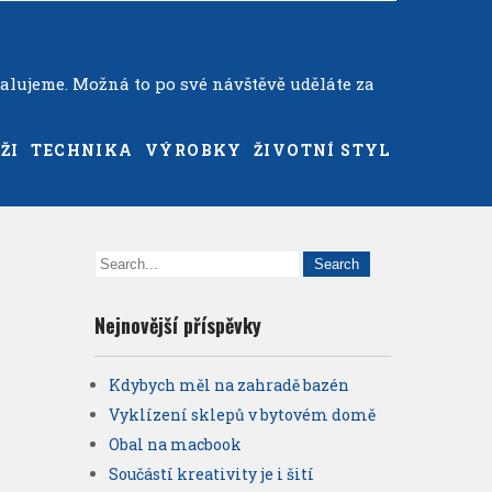
alujeme. Možná to po své návštěvě uděláte za
ŽI
TECHNIKA
VÝROBKY
ŽIVOTNÍ STYL
Nejnovější příspěvky
Kdybych měl na zahradě bazén
Vyklízení sklepů v bytovém domě
Obal na macbook
Součástí kreativity je i šití