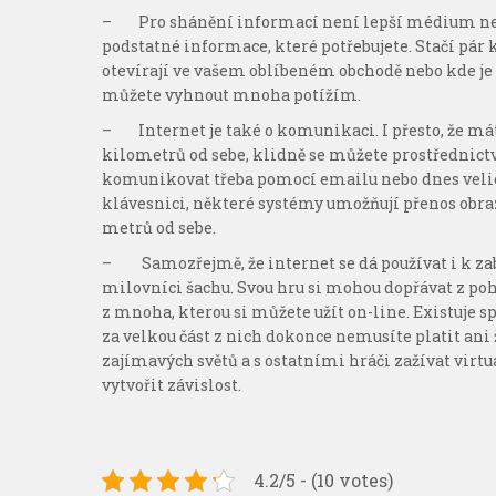
–
Pro shánění informací není lepší médium ne
podstatné informace, které potřebujete. Stačí pár 
otevírají ve vašem oblíbeném obchodě nebo kde je
můžete vyhnout mnoha potížím.
–
Internet je také o komunikaci. I přesto, že m
kilometrů od sebe, klidně se můžete prostřednictv
komunikovat třeba pomocí emailu nebo dnes velic
klávesnici, některé systémy umožňují přenos obrazu
metrů od sebe.
–
Samozřejmě, že internet se dá používat i k za
milovníci šachu. Svou hru si mohou dopřávat z poh
z mnoha, kterou si můžete užít on-line. Existuje sp
za velkou část z nich dokonce nemusíte platit ani
zajímavých světů a s ostatními hráči zažívat virtu
vytvořit závislost.
4.2/5 - (10 votes)