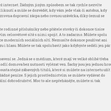
ž internet. Žádným jiným způsobem se tak rychle nezvíte
kliknutí a může se dozvědět, kdy vám jede vlak či autobus, kdy
 zrovna dopravní zácpa nebo rovnou uzávěrka, díky čemuž se
áte rodinné příslušníky nebo přátele stovky či dokonce tisíce
ím celosvětové sítě s nimi spojit. A to zadarmo. Můžete spolu
e moderních sociálních sítí. Nemusíte dokonce používat ani
 i hlasu. Můžete se tak spolu bavit jako kdybyste seděli jen pár
bavení se. Jedná se o médium, které mají ve velké oblibě třeba
odlí domova bez nutnosti vylézat ven. Šachy jsou jen jednou hro
ousta stejně zábavných titulů, které si můžete na internetu užít
 žádné peníze. S jejich prostřednictvím se můžete vydávat do
ální dobrodružství. Moc to ale nepřehánějte, můžete si tak